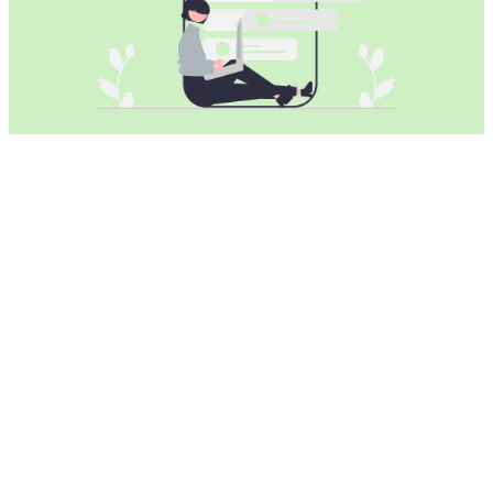
CSGOVPN加速器涵盖了所有的安卓
设备
CSGOVPN加速器
与所有安卓智能手机和平板电脑完美兼
容。
智能手机：
兼容
华为，OPPO，VIVO，荣耀HONOR，小米，金立，
魅族，努比亚，一加，联想，三星Galaxy，诺基亚，索尼
Xperia，LG，摩托罗拉，谷歌Pixel，BlackBerry，
HTC
... 或任何其他安卓手机